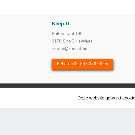
Keep-IT
Potterstraat 148
9170 Sint-Gillis-Waas
info@keep-it.be
Bel nu: +32 (0)3 376 06 05
Deze website gebruikt cookies
IT AUDIT
IT CONSULTANCY
IT S
Keep-IT - P