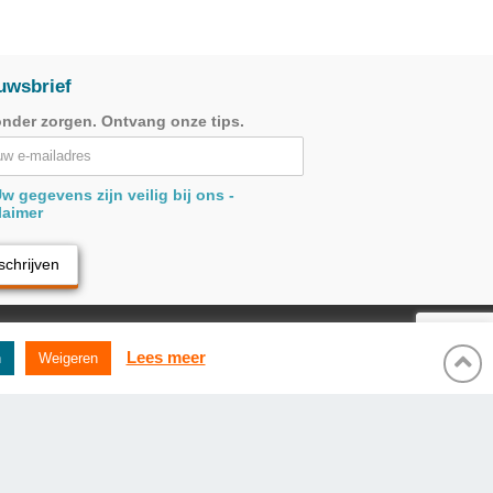
uwsbrief
onder zorgen. Ontvang onze tips.
w gegevens zijn veilig bij ons -
laimer
Lees meer
n
Weigeren
LARING
ALGEMENE VOORWAARDEN
DB Support