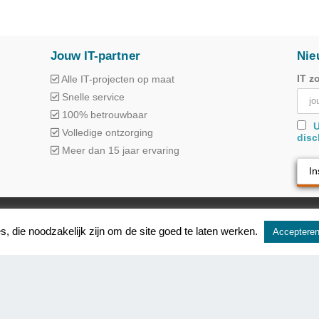
Jouw IT-partner
Nie
IT z
Alle IT-projecten op maat
Snelle service
100% betrouwbaar
U
Volledige ontzorging
disc
Meer dan 15 jaar ervaring
, die noodzakelijk zijn om de site goed te laten werken.
Acceptere
UPPORT
IT TRAINING
DISCLAIMER
COOKIE POLICY
PRIVACYVERK
otterstraat 148 - 9170 Sint-Gillis-Waas - België - Tel
03/376.06.05
| © 2023
M